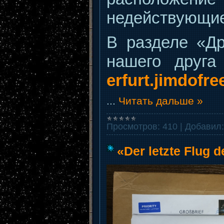
недействующие
В разделе «Др
нашего друг
erfurt.jimdofre
...
Читать дальше »
Просмотров:
410
|
Добавил:
«Der letzte Flug 