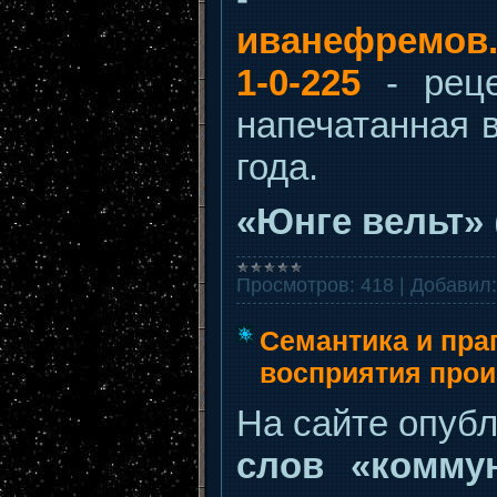
иванефремов.рф
1-0-225
- рец
напечатанная в
года.
«Юнге вельт»
Просмотров:
418
|
Добавил:
Семантика и пра
восприятия прои
На сайте опуб
слов «комму