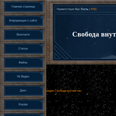
Главная страница
Приветствую Вас
Гость
|
RSS
Информация о сайте
Свобода внут
Вконтакте
Статьи
Файлы
VK Видео
Дзен
радио Свобода внутри нас
Rutube