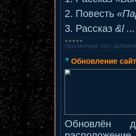
2. Повесть
«Па
3. Рассказ
&l
..
Просмотров:
520
|
Добавил
Обновление сай
Обновлён 
расположени