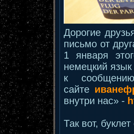
Дорогие друзь
письмо от дру
1 января это
немецкий язык 
к сообщени
сайте
иванеф
внутри нас» -
h
Так вот, букле