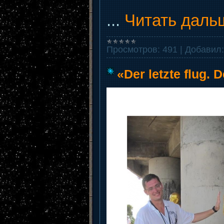
...
Читать даль
Просмотров:
491
|
Добавил:
«Der letzte flug.