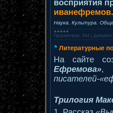
восприятия п
иванефремов.р
Наука. Культура. Обще
Просмотров:
354
|
Добавил:
Литературные п
На сайте со
Ефремова»
, 
писателей-«е
Трилогия Мак
1. Рассказ
«Вы