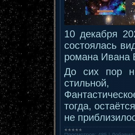
10 декабря 20
состоялась ви
романа Ивана 
До сих пор н
стильной,
Фантастическо
тогда, остаётс
не приблизило
Просмотров:
485
|
Добавил: