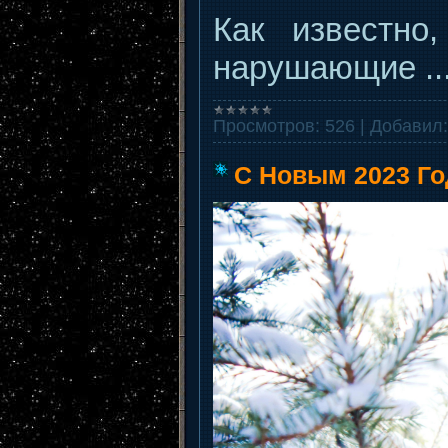
Как известно
нарушающие
.
Просмотров:
526
|
Добавил:
С Новым 2023 Го