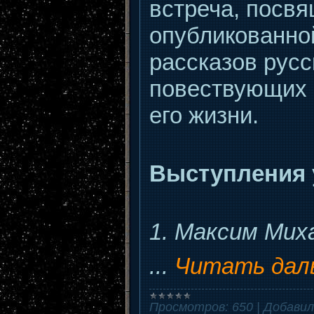
встреча, посв
опубликованной
рассказов рус
повествующих 
его жизни.
Выступления 
1. Максим Мих
...
Читать дал
Просмотров:
650
|
Добавил