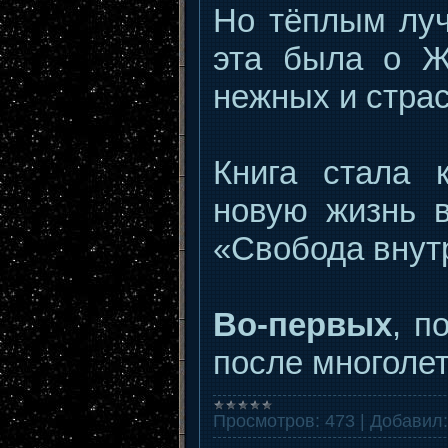
Но тёплым луч
эта была о Ж
нежных и стра
Книга стала к
новую жизнь в
«Свобода внут
Во-первых
, п
после многоле
Просмотров:
473
|
Добавил: