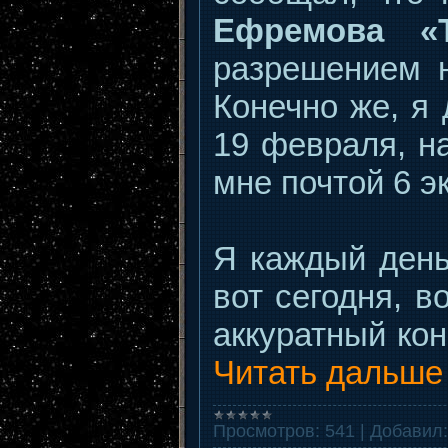
Ефремова «
разрешением н
Конечно же, я 
19 февраля, н
мне почтой 6 э
Я каждый день
вот сегодня, в
аккуратный ко
Читать дальше
Просмотров:
541
|
Добавил: