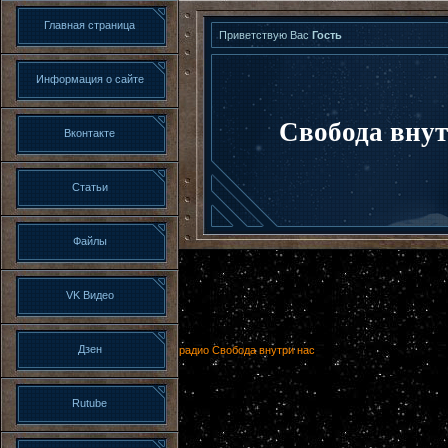
Главная страница
Приветствую Вас
Гость
Информация о сайте
Свобода внут
Вконтакте
Статьи
Файлы
VK Видео
Дзен
радио Свобода внутри нас
Rutube