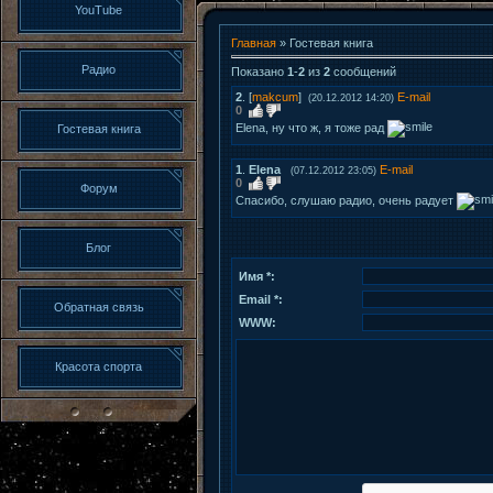
YouTube
Главная
»
Гостевая книга
Радио
Показано
1
-
2
из
2
сообщений
2
.
[
makcum
]
E-mail
(20.12.2012 14:20)
0
Elena, ну что ж, я тоже рад
Гостевая книга
1
.
Elena
E-mail
(07.12.2012 23:05)
0
Форум
Спасибо, cлушаю радио, очень радует
Блог
Имя *:
Email *:
Обратная связь
WWW:
Красота спорта